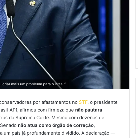
criar mais um problema para o Brasil”
 conservadores por afastamentos no
STF
, o presidente
asil‑AP), afirmou com firmeza que
não pautará
stros da Suprema Corte. Mesmo com dezenas de
o Senado
não atua como órgão de correção
,
ra um país já profundamente dividido. A declaração —