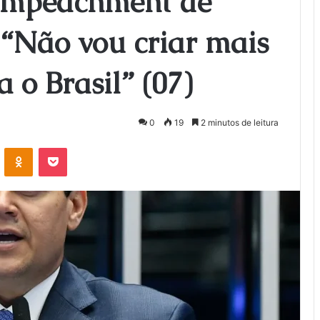
 impeachment de
 “Não vou criar mais
o Brasil” (07)
0
19
2 minutos de leitura
VK
OK
Pocket