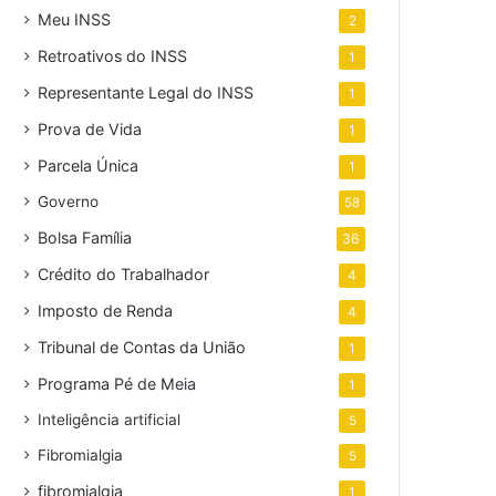
Meu INSS
2
Retroativos do INSS
1
Representante Legal do INSS
1
Prova de Vida
1
Parcela Única
1
Governo
58
Bolsa Família
36
Crédito do Trabalhador
4
Imposto de Renda
4
Tribunal de Contas da União
1
Programa Pé de Meia
1
Inteligência artificial
5
Fibromialgia
5
fibromialgia
1