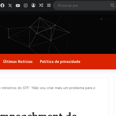
Facebook
X
YouTube
Instagram
Entrar
Artigo aleatório
Barra Lateral
P
p
Últimas Notícias
Política de privacidade
ministros do STF: “Não vou criar mais um problema para o