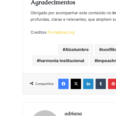
Agradecimentos
Obrigado por acompanhar este conteúdo no
I
profundas, claras e relevantes, que ampliem 
Creditos
Portaldoaz.org
Alcolumbre
conflit
harmonia institucional
impeach
Facebook
X
Linkedin
Tumbl
Compartilhar
adriana