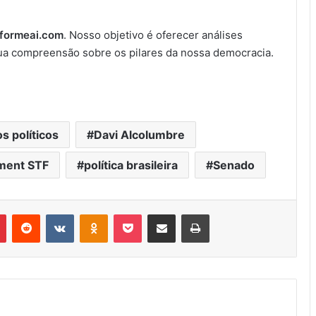
nformeai.com
. Nosso objetivo é oferecer análises
sua compreensão sobre os pilares da nossa democracia.
os políticos
Davi Alcolumbre
ment STF
política brasileira
Senado
r
Pinterest
Reddit
VK
OK
Pocket
Compartilhar via e-mail
Imprimir