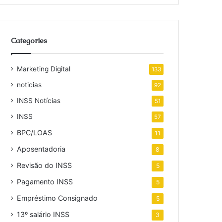
Categories
Marketing Digital
133
noticias
92
INSS Notícias
51
INSS
57
BPC/LOAS
11
Aposentadoria
8
Revisão do INSS
5
Pagamento INSS
5
Empréstimo Consignado
5
13º salário INSS
3