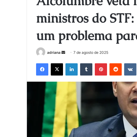
Alcolumbre veta
ministros do STF:
um problema para 
Mande
adriana
7 de agosto de 2025
um
Facebook
X
Linkedin
Tumblr
Pinterest
Reddit
e-
mail