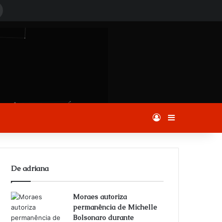
rocurar
or
Entrar
Barra Latera
De adriana
Moraes autoriza
permanência de Michelle
Bolsonaro durante