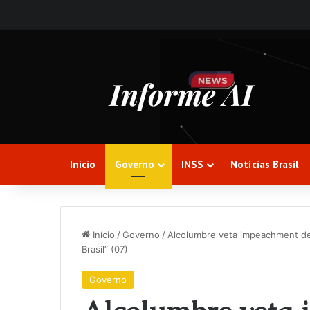
Inicio
Governo
INSS
Notícias Brasil
Início
/
Governo
/
Alcolumbre veta impeachment de 
Brasil” (07)
Governo