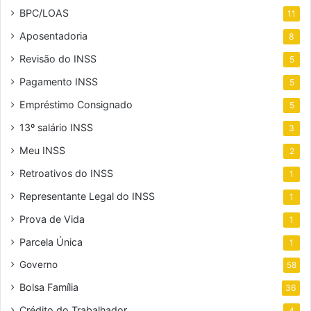
BPC/LOAS
11
Aposentadoria
8
Revisão do INSS
5
Pagamento INSS
5
Empréstimo Consignado
5
13º salário INSS
3
Meu INSS
2
Retroativos do INSS
1
Representante Legal do INSS
1
Prova de Vida
1
Parcela Única
1
Governo
58
Bolsa Família
36
Crédito do Trabalhador
4