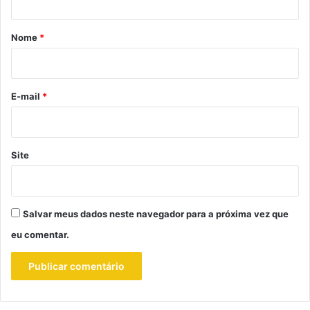
á
r
Nome
*
i
o
*
E-mail
*
Site
Salvar meus dados neste navegador para a próxima vez que
eu comentar.