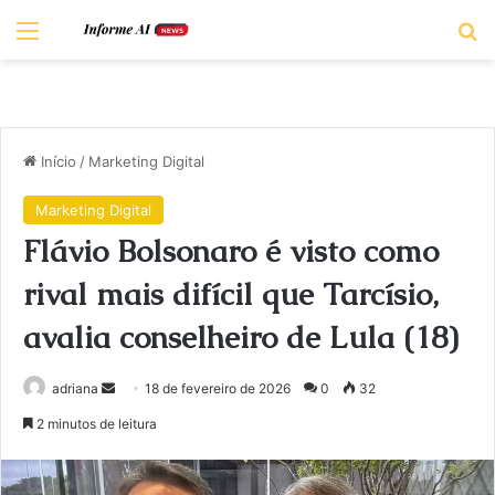
Menu
Pr
Início
/
Marketing Digital
Marketing Digital
Flávio Bolsonaro é visto como
rival mais difícil que Tarcísio,
avalia conselheiro de Lula (18)
Mande
adriana
18 de fevereiro de 2026
0
32
um
2 minutos de leitura
e-
mail