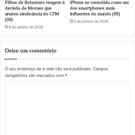
Filhos de Bolsonaro reagem à
iPhone se consolida como um
decisão de Moraes que
dos smartphones mais
anulou sindicância do CFM
influentes do mundo (05)
(08)
5 de janeiro de 2026
8 de janeiro de 2026
Deixe um comentário
O seu endereço de e-mail não será publicado.
Campos
obrigatórios são marcados com
*
C
o
m
e
n
t