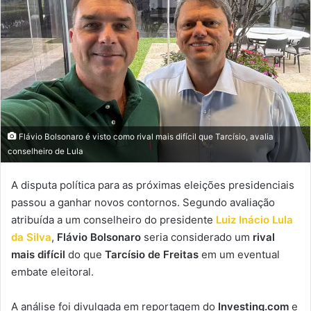
Flávio Bolsonaro é visto como rival mais difícil que Tarcísio, avalia
conselheiro de Lula
A disputa política para as próximas eleições presidenciais
passou a ganhar novos contornos. Segundo avaliação
atribuída a um conselheiro do presidente
Luiz Inácio Lula
da Silva
,
Flávio Bolsonaro
seria considerado um
rival
mais difícil
do que
Tarcísio de Freitas
em um eventual
embate eleitoral.
A análise foi divulgada em reportagem do
Investing.com
e