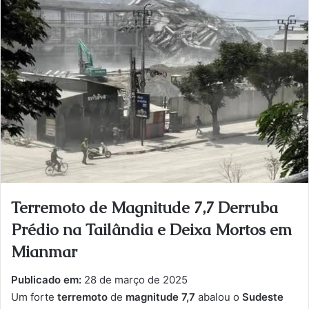
u
m
e
-
m
a
i
l
Terremoto de Magnitude 7,7 Derruba
Prédio na
Tailândia
e Deixa Mortos em
Mianmar
Publicado em:
28 de março de 2025
Um forte
terremoto
de
magnitude 7,7
abalou o
Sudeste