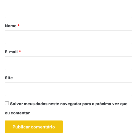
t
á
r
Nome
*
i
o
*
E-mail
*
Site
Salvar meus dados neste navegador para a próxima vez que
eu comentar.