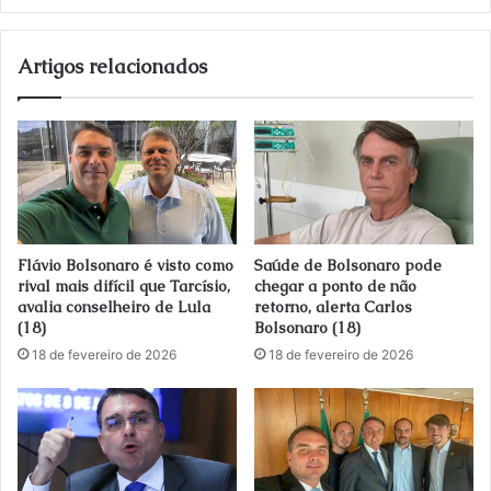
a
o
s
Artigos relacionados
e
u
e
n
d
e
r
e
Flávio Bolsonaro é visto como
Saúde de Bolsonaro pode
ç
rival mais difícil que Tarcísio,
chegar a ponto de não
o
avalia conselheiro de Lula
retorno, alerta Carlos
d
(18)
Bolsonaro (18)
e
18 de fevereiro de 2026
18 de fevereiro de 2026
e
m
a
i
l