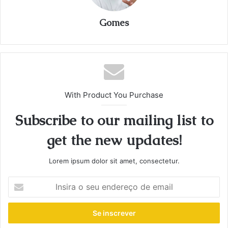
Gomes
With Product You Purchase
Subscribe to our mailing list to
get the new updates!
Lorem ipsum dolor sit amet, consectetur.
I
n
s
i
r