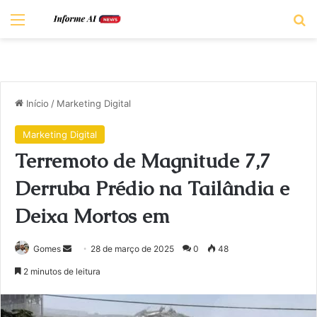
Menu
P
Início
/
Marketing Digital
Marketing Digital
Terremoto de Magnitude 7,7
Derruba Prédio na Tailândia e
Deixa Mortos em
Gomes
M
28 de março de 2025
0
48
a
2 minutos de leitura
n
d
e