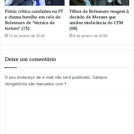
Flávio critica condições na PF
Filhos de Bolsonaro reagem à
e chama barulho em cela de
decisão de Moraes que
Bolsonaro de “técnica de
anulou sindicância do CFM
tortura” (15)
(08)
15 de janeiro de 2026
8 de janeiro de 2026
Deixe um comentário
O seu endereço de e-mail não será publicado.
Campos
obrigatórios são marcados com
*
C
o
m
e
n