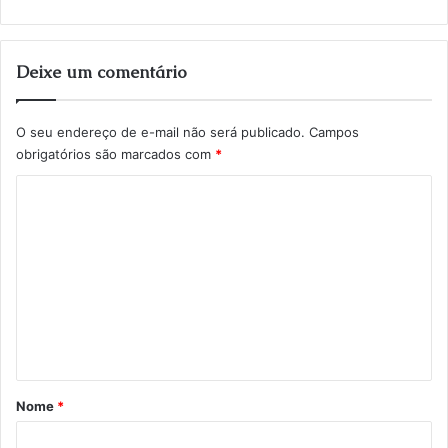
Deixe um comentário
O seu endereço de e-mail não será publicado.
Campos
obrigatórios são marcados com
*
C
o
m
e
n
t
á
r
Nome
*
i