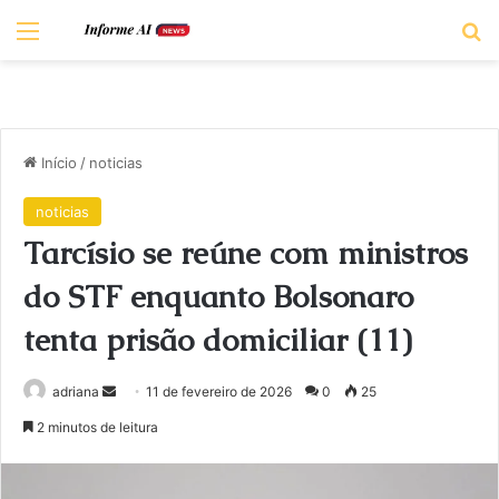
Menu
Pr
Início
/
noticias
noticias
Tarcísio se reúne com ministros
do STF enquanto Bolsonaro
tenta prisão domiciliar (11)
Mande
adriana
11 de fevereiro de 2026
0
25
um
2 minutos de leitura
e-
mail