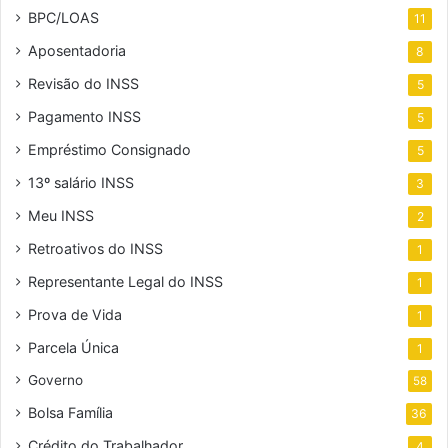
BPC/LOAS
11
Aposentadoria
8
Revisão do INSS
5
Pagamento INSS
5
Empréstimo Consignado
5
13º salário INSS
3
Meu INSS
2
Retroativos do INSS
1
Representante Legal do INSS
1
Prova de Vida
1
Parcela Única
1
Governo
58
Bolsa Família
36
Crédito do Trabalhador
4