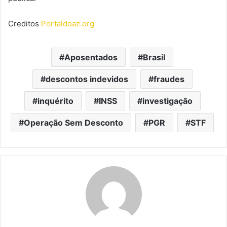
Creditos
Portaldoaz.org
Aposentados
Brasil
descontos indevidos
fraudes
inquérito
INSS
investigação
Operação Sem Desconto
PGR
STF