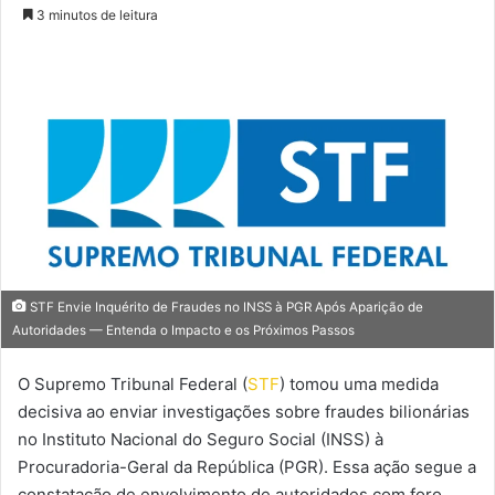
um
3 minutos de leitura
e-
mail
STF Envie Inquérito de Fraudes no INSS à PGR Após Aparição de
Autoridades — Entenda o Impacto e os Próximos Passos
O Supremo Tribunal Federal (
STF
) tomou uma medida
decisiva ao enviar investigações sobre fraudes bilionárias
no Instituto Nacional do Seguro Social (INSS) à
Procuradoria-Geral da República (PGR). Essa ação segue a
constatação de envolvimento de autoridades com foro