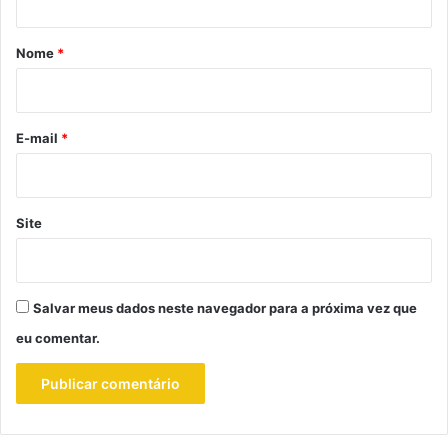
á
r
Nome
*
i
o
*
E-mail
*
Site
Salvar meus dados neste navegador para a próxima vez que
eu comentar.