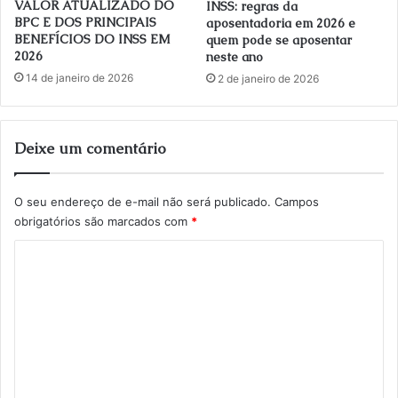
VALOR ATUALIZADO DO
INSS: regras da
BPC E DOS PRINCIPAIS
aposentadoria em 2026 e
BENEFÍCIOS DO INSS EM
quem pode se aposentar
2026
neste ano
14 de janeiro de 2026
2 de janeiro de 2026
Deixe um comentário
O seu endereço de e-mail não será publicado.
Campos
obrigatórios são marcados com
*
C
o
m
e
n
t