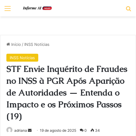
Menu
Pr
Início
/
INSS Notícias
INSS Notícias
STF Envie Inquérito de Fraudes
no INSS à PGR Após Aparição
de Autoridades — Entenda o
Impacto e os Próximos Passos
(19)
Mande
adriana
19 de agosto de 2025
0
34