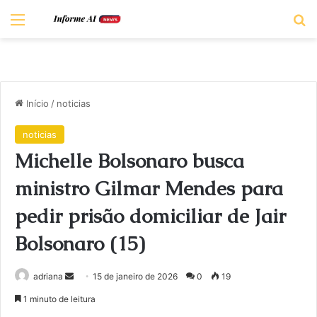
Menu
Pr
Início
/
noticias
noticias
Michelle Bolsonaro busca
ministro Gilmar Mendes para
pedir prisão domiciliar de Jair
Bolsonaro (15)
Mande
adriana
15 de janeiro de 2026
0
19
um
1 minuto de leitura
e-