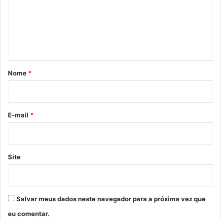
e
n
t
á
r
Nome
*
i
o
*
E-mail
*
Site
Salvar meus dados neste navegador para a próxima vez que
eu comentar.