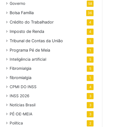
Governo
58
Bolsa Família
36
Crédito do Trabalhador
4
Imposto de Renda
4
Tribunal de Contas da União
1
Programa Pé de Meia
1
Inteligência artificial
5
Fibromialgia
5
fibromialgia
1
CPMI DO INSS
4
INSS 2026
3
Notícias Brasil
3
PÉ-DE-MEIA
3
Política
2