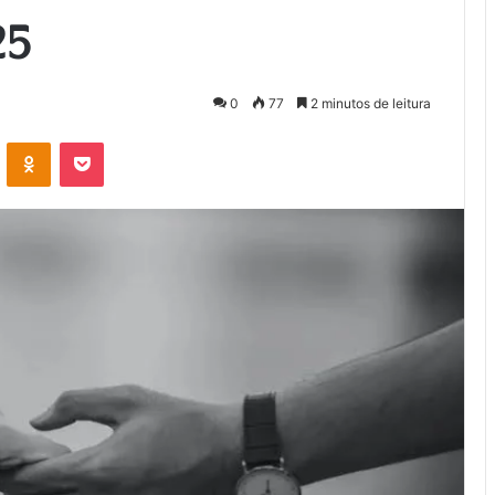
25
0
77
2 minutos de leitura
VK
OK
Pocket