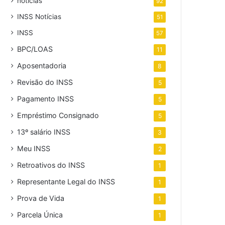
noticias
92
INSS Notícias
51
INSS
57
BPC/LOAS
11
Aposentadoria
8
Revisão do INSS
5
Pagamento INSS
5
Empréstimo Consignado
5
13º salário INSS
3
Meu INSS
2
Retroativos do INSS
1
Representante Legal do INSS
1
Prova de Vida
1
Parcela Única
1