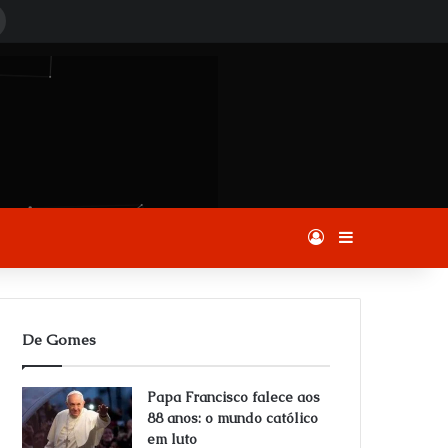
Procurar
por
Entrar
Barra Latera
De Gomes
Papa Francisco falece aos
88 anos: o mundo católico
em luto