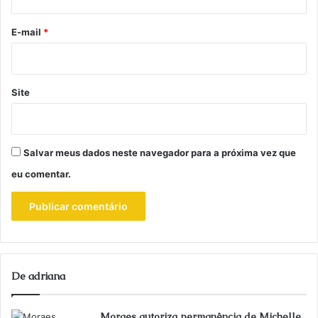
o
*
E-mail
*
Site
Salvar meus dados neste navegador para a próxima vez que
eu comentar.
De adriana
Moraes autoriza permanência de Michelle