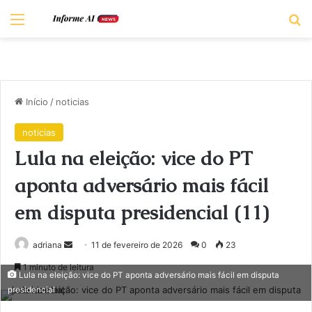
Menu
Pr
Início
/
noticias
noticias
Lula na eleição: vice do PT
aponta adversário mais fácil
em disputa presidencial (11)
Mande
adriana
11 de fevereiro de 2026
0
23
um
1 minuto de leitura
Lula na eleição: vice do PT aponta adversário mais fácil em disputa
e-
presidencial
mail