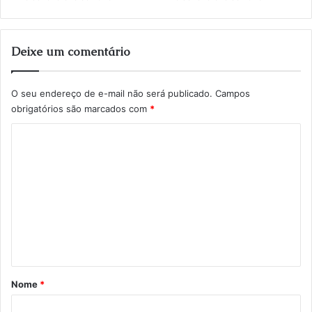
Deixe um comentário
O seu endereço de e-mail não será publicado.
Campos
obrigatórios são marcados com
*
C
o
m
e
n
t
á
r
Nome
*
i