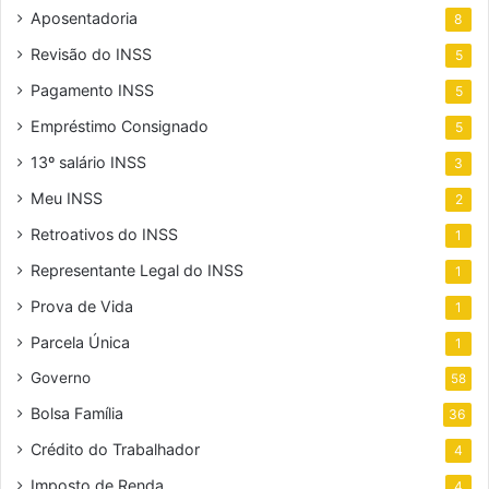
Aposentadoria
8
Revisão do INSS
5
Pagamento INSS
5
Empréstimo Consignado
5
13º salário INSS
3
Meu INSS
2
Retroativos do INSS
1
Representante Legal do INSS
1
Prova de Vida
1
Parcela Única
1
Governo
58
Bolsa Família
36
Crédito do Trabalhador
4
Imposto de Renda
4