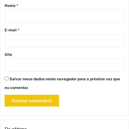
r
Nome
*
i
o
*
E-mail
*
Site
Salvar meus dados neste navegador para a próxima vez que
eu comentar.
De adriana