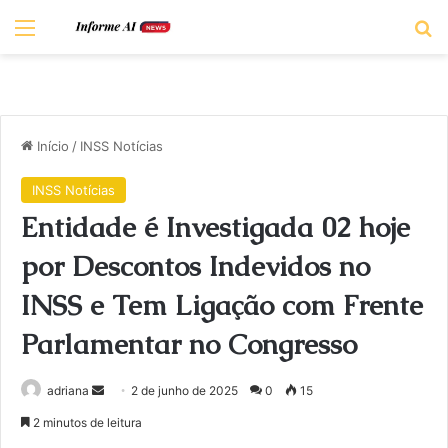
Menu
Pr
Início
/
INSS Notícias
INSS Notícias
Entidade é Investigada 02 hoje
por Descontos Indevidos no
INSS e Tem Ligação com Frente
Parlamentar no Congresso
Mande
adriana
2 de junho de 2025
0
15
um
2 minutos de leitura
e-