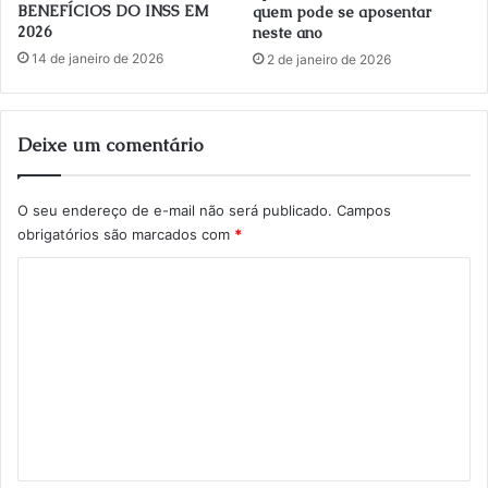
BENEFÍCIOS DO INSS EM
quem pode se aposentar
2026
neste ano
14 de janeiro de 2026
2 de janeiro de 2026
Deixe um comentário
O seu endereço de e-mail não será publicado.
Campos
obrigatórios são marcados com
*
C
o
m
e
n
t
á