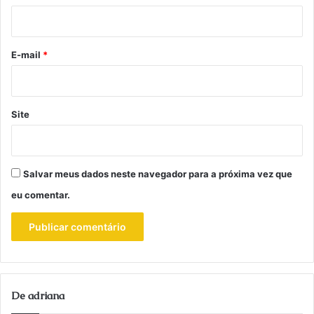
i
o
*
E-mail
*
Site
Salvar meus dados neste navegador para a próxima vez que
eu comentar.
De adriana