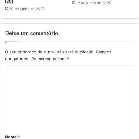
(20)
12 de junho de 2025
20 de junho de 2025
Deixe um comentário
O seu endereço de e-mail não será publicado.
Campos
obrigatórios são marcados com
*
C
o
m
e
n
t
á
r
Nome
*