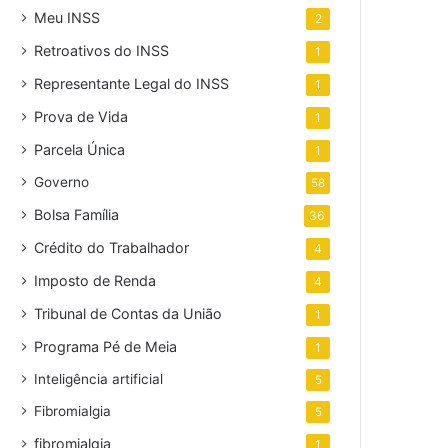
Meu INSS
2
Retroativos do INSS
1
Representante Legal do INSS
1
Prova de Vida
1
Parcela Única
1
Governo
58
Bolsa Família
36
Crédito do Trabalhador
4
Imposto de Renda
4
Tribunal de Contas da União
1
Programa Pé de Meia
1
Inteligência artificial
5
Fibromialgia
5
fibromialgia
1