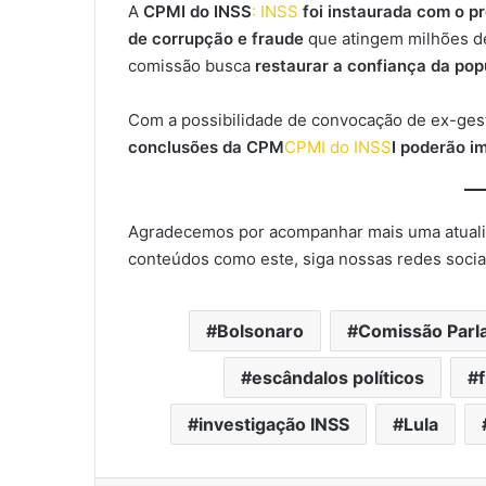
A
CPMI do INSS
: INSS
foi instaurada com o pr
de corrupção e fraude
que atingem milhões de 
comissão busca
restaurar a confiança da pop
Com a possibilidade de convocação de ex-gest
conclusões da CPM
CPMI do INSS
I poderão i
Agradecemos por acompanhar mais uma atual
conteúdos como este, siga nossas redes sociais
Bolsonaro
Comissão Parla
escândalos políticos
investigação INSS
Lula