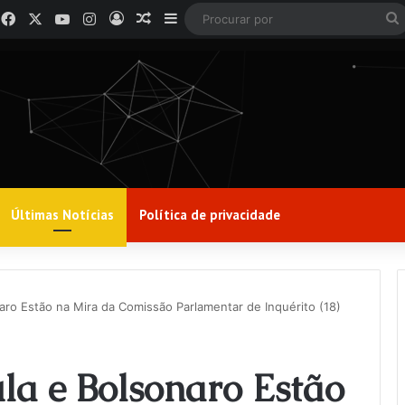
Facebook
X
YouTube
Instagram
Entrar
Artigo aleatório
Barra Lateral
P
p
Últimas Notícias
Política de privacidade
aro Estão na Mira da Comissão Parlamentar de Inquérito (18)
la e Bolsonaro Estão