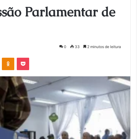
são Parlamentar de
0
33
2 minutos de leitura
VK
OK
Pocket