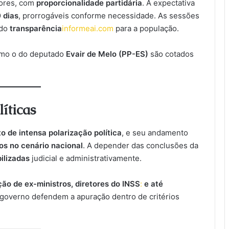
dores, com
proporcionalidade partidária
. A expectativa
0 dias
, prorrogáveis conforme necessidade. As sessões
ndo
transparência
informeai.com
para a população.
como o do deputado
Evair de Melo (PP-ES)
são cotados
íticas
 de intensa polarização política
, e seu andamento
os no cenário nacional
. A depender das conclusões da
ilizadas
judicial e administrativamente.
ão de ex-ministros, diretores do INSS
:
e até
 governo defendem a apuração dentro de critérios