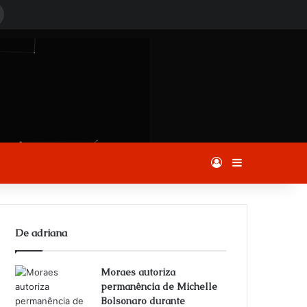
rocurar
or
Entrar
Barra Latera
De adriana
Moraes autoriza
permanência de Michelle
Bolsonaro durante