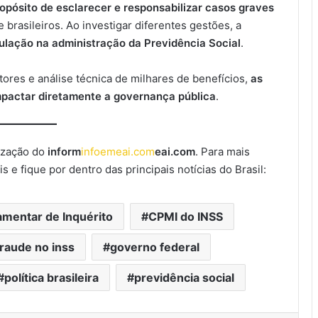
opósito de esclarecer e responsabilizar casos graves
brasileiros. Ao investigar diferentes gestões, a
ulação na administração da Previdência Social
.
ores e análise técnica de milhares de benefícios,
as
mpactar diretamente a governança pública
.
ização do
inform
infoemeai.com
eai.com
. Para mais
 e fique por dentro das principais notícias do Brasil:
mentar de Inquérito
CPMI do INSS
fraude no inss
governo federal
política brasileira
previdência social