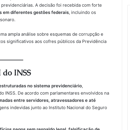
previdenciárias. A decisão foi recebida com forte
es em diferentes gestões federais
, incluindo os
lsonaro.
 uma ampla análise sobre esquemas de corrupção e
os significativos aos cofres públicos da Previdência
I do INSS
estruturadas no sistema previdenciário
,
do INSS. De acordo com parlamentares envolvidos na
adas entre servidores, atravessadores e até
gens indevidas junto ao Instituto Nacional do Seguro
fícios pagos sem respaldo legal, falsificação de