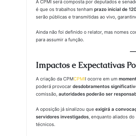
A CPMI será composta por deputados e sena
é que os trabalhos tenham
prazo inicial de 12
serão públicas e transmitidas ao vivo, garanti
Ainda não foi definido o relator, mas nomes 
para assumir a função.
Impactos e Expectativas Pol
A criação da CPM
CPMI
I ocorre em um
momento
poderá provocar
desdobramentos significativ
comissão,
autoridades poderão ser responsab
A oposição já sinalizou que
exigirá a convocaç
servidores investigados
, enquanto aliados do
técnicos.