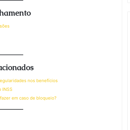
nhamento
ssões
acionados
regularidades nos benefícios
o INSS
 fazer em caso de bloqueio?