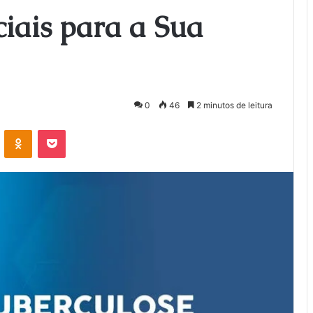
ciais para a Sua
0
46
2 minutos de leitura
VK
OK
Pocket