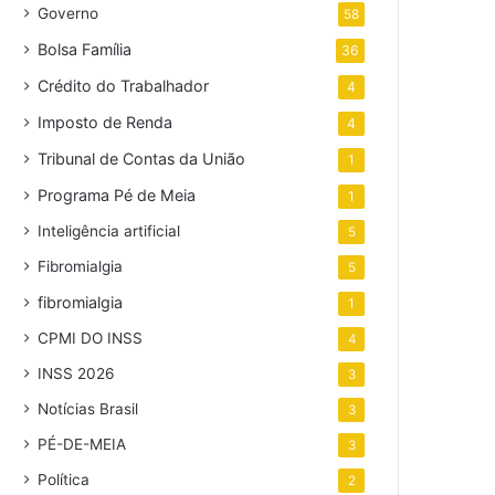
Governo
58
Bolsa Família
36
Crédito do Trabalhador
4
Imposto de Renda
4
Tribunal de Contas da União
1
Programa Pé de Meia
1
Inteligência artificial
5
Fibromialgia
5
fibromialgia
1
CPMI DO INSS
4
INSS 2026
3
Notícias Brasil
3
PÉ-DE-MEIA
3
Política
2