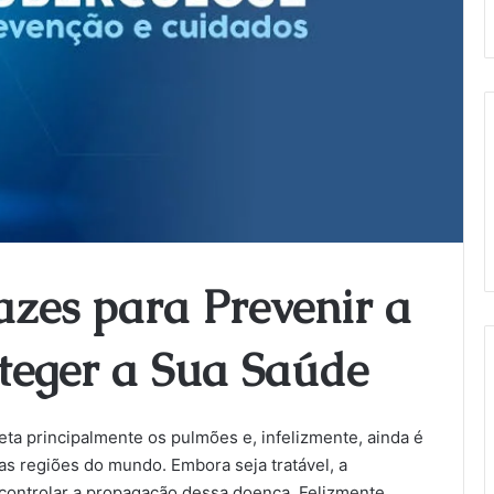
cazes para Prevenir a
oteger a Sua Saúde
ta principalmente os pulmões e, infelizmente, ainda é
s regiões do mundo. Embora seja tratável, a
controlar a propagação dessa doença. Felizmente,