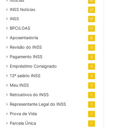
noticias
92
INSS Notícias
51
INSS
57
BPC/LOAS
11
Aposentadoria
8
Revisão do INSS
5
Pagamento INSS
5
Empréstimo Consignado
5
13º salário INSS
3
Meu INSS
2
Retroativos do INSS
1
Representante Legal do INSS
1
Prova de Vida
1
Parcela Única
1