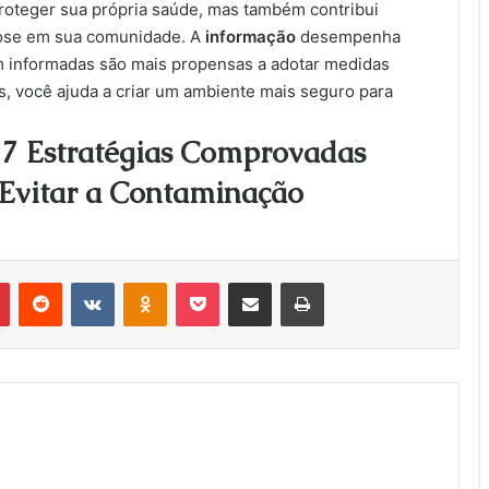
proteger sua própria saúde, mas também contribui
ulose em sua comunidade. A
informação
desempenha
m informadas são mais propensas a adotar medidas
s, você ajuda a criar um ambiente mais seguro para
 7 Estratégias Comprovadas
 Evitar a Contaminação
Pinterest
Reddit
VK
OK
Pocket
Compartilhar via e-mail
Imprimir