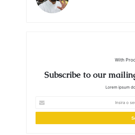
With Pro
Subscribe to our mailing
Lorem ipsum dol
I
n
s
i
r
a