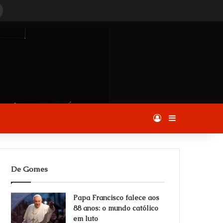
Procurar
por
Entrar
Barra Latera
De Gomes
Papa Francisco falece aos
88 anos: o mundo católico
em luto