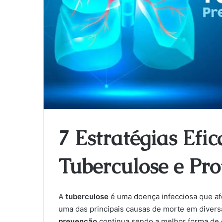
7 Estratégias Efi
Tuberculose e Pr
A
tuberculose
é uma doença infecciosa que afe
uma das principais causas de morte em diversa
prevenção
continua sendo a melhor forma de 