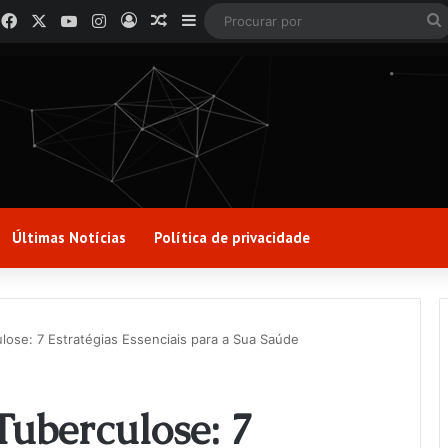
Facebook
X
YouTube
Instagram
Entrar
Artigo aleatório
Barra Lateral
Últimas Notícias
Política de privacidade
lose: 7 Estratégias Essenciais para a Sua Saúde
Tuberculose: 7