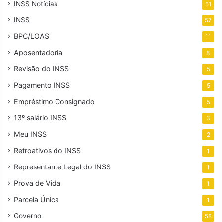
INSS Notícias
51
INSS
57
BPC/LOAS
11
Aposentadoria
8
Revisão do INSS
5
Pagamento INSS
5
Empréstimo Consignado
5
13º salário INSS
3
Meu INSS
2
Retroativos do INSS
1
Representante Legal do INSS
1
Prova de Vida
1
Parcela Única
1
Governo
58