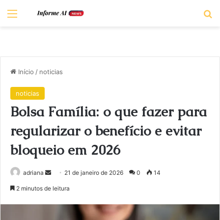
Menu
Pr
Início
/
noticias
noticias
Bolsa Família: o que fazer para
regularizar o benefício e evitar
bloqueio em 2026
Mande
adriana
21 de janeiro de 2026
0
14
um
2 minutos de leitura
e-
mail