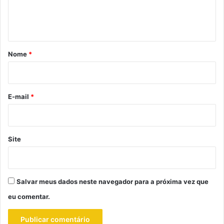
n
t
á
r
Nome
*
i
o
*
E-mail
*
Site
Salvar meus dados neste navegador para a próxima vez que
eu comentar.