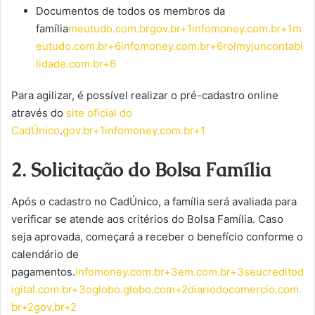
Documentos de todos os membros da
família
meutudo.com.br
gov.br+1infomoney.com.br+1
m
eutudo.com.br+6infomoney.com.br+6rolmyjuncontabi
lidade.com.br+6
Para agilizar, é possível realizar o pré-cadastro online
através do
site oficial do
CadÚnico
.
gov.br+1infomoney.com.br+1
2. Solicitação do Bolsa Família
Após o cadastro no CadÚnico, a família será avaliada para
verificar se atende aos critérios do Bolsa Família. Caso
seja aprovada, começará a receber o benefício conforme o
calendário de
pagamentos.
infomoney.com.br+3em.com.br+3seucreditod
igital.com.br+3
oglobo.globo.com+2diariodocomercio.com.
br+2gov.br+2