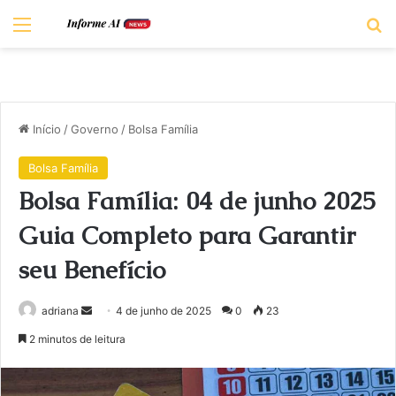
Menu
Pr
Início
/
Governo
/
Bolsa Família
Bolsa Família
Bolsa Família: 04 de junho 2025
Guia Completo para Garantir
seu Benefício
Mande
adriana
4 de junho de 2025
0
23
um
2 minutos de leitura
e-
mail