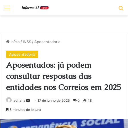
Menu
Pr
Início
/
INSS
/
Aposentadoria
Aposentadoria
Aposentados: já podem
consultar respostas das
entidades nos Correios em 2025
Mande
adriana
17 de junho de 2025
0
48
um
3 minutos de leitura
e-
mail