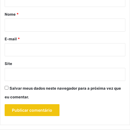
á
r
Nome
*
i
o
*
E-mail
*
Site
Salvar meus dados neste navegador para a próxima vez que
eu comentar.