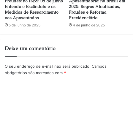
Fraudes: no INSS: 05 de junho
Aposentadoria: no Brasil em
Entenda o Escândalo e as
2025: Regras Atualizadas,
Medidas de Ressarcimento
Fraudes e Reforma
aos Aposentados
Previdenciária
5 de junho de 2025
4 de junho de 2025
Deixe um comentário
O seu endereço de e-mail não será publicado.
Campos
obrigatórios são marcados com
*
C
o
m
e
n
t