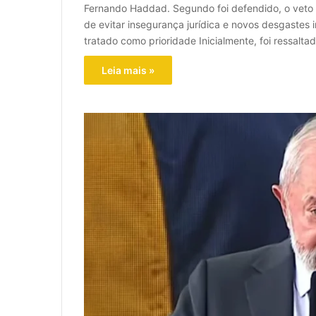
Fernando Haddad. Segundo foi defendido, o veto d
de evitar insegurança jurídica e novos desgastes i
tratado como prioridade Inicialmente, foi ressal
Leia mais »