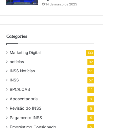
14 de março de 2025
Categories
Marketing Digital
133
noticias
92
INSS Notícias
51
INSS
57
BPC/LOAS
11
Aposentadoria
8
Revisão do INSS
5
Pagamento INSS
5
Empréstimo Consignado
5