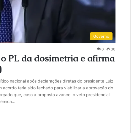
Governo
0
30
o PL da dosimetria e afirma
)
ítico nacional após declarações diretas do presidente Luiz
m acordo teria sido fechado para viabilizar a aprovação do
forçado que, caso a proposta avance, o veto presidencial
olêmica…