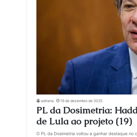
adriana
19 de dezembro de 2025
PL da Dosimetria: Hadd
de Lula ao projeto (19)
O PL da Dosimetria voltou a ganhar destaque no c