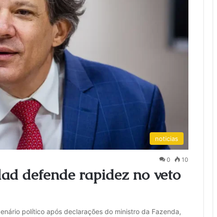
noticias
0
10
ad defende rapidez no veto
enário político após declarações do ministro da Fazenda,