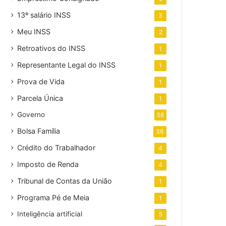
13º salário INSS
3
Meu INSS
2
Retroativos do INSS
1
Representante Legal do INSS
1
Prova de Vida
1
Parcela Única
1
Governo
58
Bolsa Família
36
Crédito do Trabalhador
4
Imposto de Renda
4
Tribunal de Contas da União
1
Programa Pé de Meia
1
Inteligência artificial
5