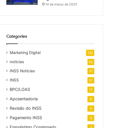
14 de março de 2025
Categories
Marketing Digital
133
noticias
92
INSS Notícias
51
INSS
57
BPC/LOAS
11
Aposentadoria
8
Revisão do INSS
5
Pagamento INSS
5
Empréstimo Consignado
5