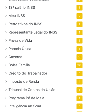
13º salário INSS
3
Meu INSS
2
Retroativos do INSS
1
Representante Legal do INSS
1
Prova de Vida
1
Parcela Única
1
Governo
58
Bolsa Família
36
Crédito do Trabalhador
4
Imposto de Renda
4
Tribunal de Contas da União
1
Programa Pé de Meia
1
Inteligência artificial
5