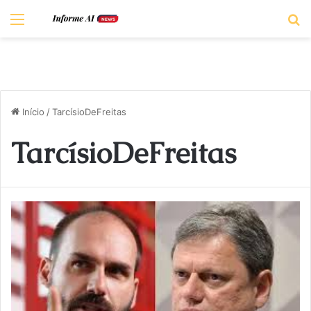
Menu
P
Início
/
TarcísioDeFreitas
TarcísioDeFreitas