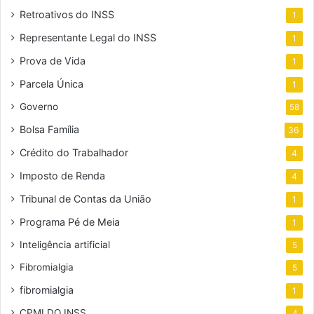
Retroativos do INSS
1
Representante Legal do INSS
1
Prova de Vida
1
Parcela Única
1
Governo
58
Bolsa Família
36
Crédito do Trabalhador
4
Imposto de Renda
4
Tribunal de Contas da União
1
Programa Pé de Meia
1
Inteligência artificial
5
Fibromialgia
5
fibromialgia
1
CPMI DO INSS
4