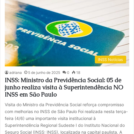
INSS Notícias
adriana
5 de junho de 2025
0
18
INSS: Ministro da Previdência Social: 05 de
junho realiza visita à Superintendência NO
INSS em São Paulo
Visita do Ministro da Previdência Social reforça compromisso
com melhorias no INSS de São Paulo Foi realizada nesta terça-
feira (4/6) uma importante visita institucional à
Superintendência Regional Sudeste I do Instituto Nacional do
Seguro Social (INSS: INSS), localizada na capital paulista. A