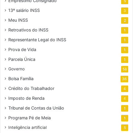
Empréstimo Consignado
5
13º salário INSS
3
Meu INSS
2
Retroativos do INSS
1
Representante Legal do INSS
1
Prova de Vida
1
Parcela Única
1
Governo
58
Bolsa Família
36
Crédito do Trabalhador
4
Imposto de Renda
4
Tribunal de Contas da União
1
Programa Pé de Meia
1
Inteligência artificial
5