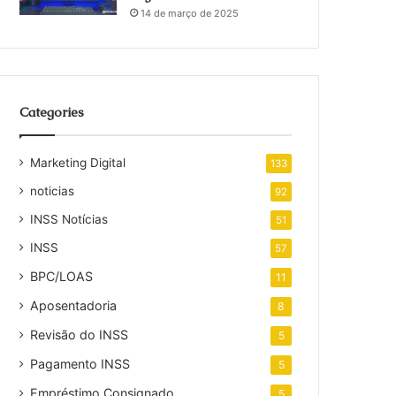
14 de março de 2025
Categories
Marketing Digital
133
noticias
92
INSS Notícias
51
INSS
57
BPC/LOAS
11
Aposentadoria
8
Revisão do INSS
5
Pagamento INSS
5
Empréstimo Consignado
5