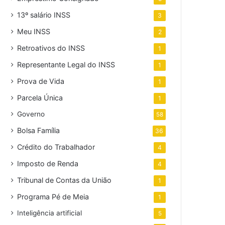
13º salário INSS
3
Meu INSS
2
Retroativos do INSS
1
Representante Legal do INSS
1
Prova de Vida
1
Parcela Única
1
Governo
58
Bolsa Família
36
Crédito do Trabalhador
4
Imposto de Renda
4
Tribunal de Contas da União
1
Programa Pé de Meia
1
Inteligência artificial
5