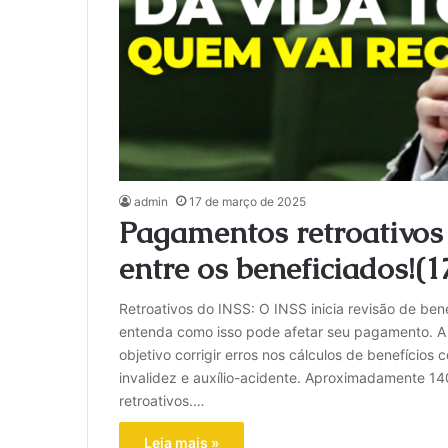
admin
17 de março de 2025
Pagamentos retroativos 
entre os beneficiados!(1
Retroativos do INSS: O INSS inicia revisão de ben
entenda como isso pode afetar seu pagamento. A 
objetivo corrigir erros nos cálculos de benefício
invalidez e auxílio-acidente. Aproximadamente 
retroativos.…
Leia mais »