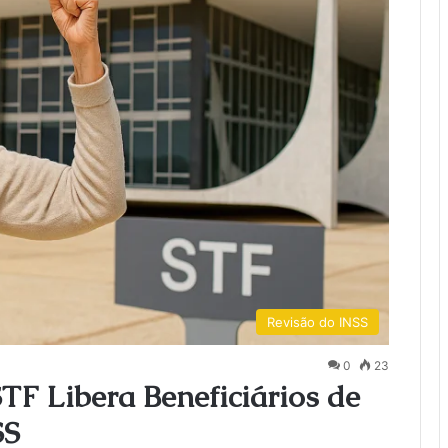
Revisão do INSS
0
23
TF Libera Beneficiários de
SS