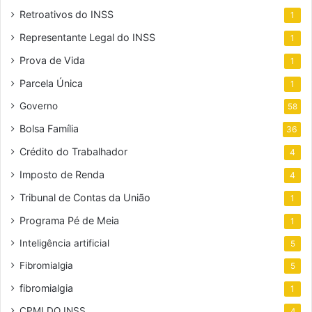
Retroativos do INSS
1
Representante Legal do INSS
1
Prova de Vida
1
Parcela Única
1
Governo
58
Bolsa Família
36
Crédito do Trabalhador
4
Imposto de Renda
4
Tribunal de Contas da União
1
Programa Pé de Meia
1
Inteligência artificial
5
Fibromialgia
5
fibromialgia
1
CPMI DO INSS
4