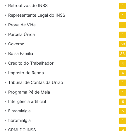
Retroativos do INSS
1
Representante Legal do INSS
1
Prova de Vida
1
Parcela Única
1
Governo
58
Bolsa Família
36
Crédito do Trabalhador
4
Imposto de Renda
4
Tribunal de Contas da União
1
Programa Pé de Meia
1
Inteligência artificial
5
Fibromialgia
5
fibromialgia
1
CPMI DO INSS
4