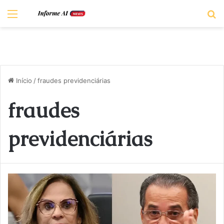
Menu
P
Início
/
fraudes previdenciárias
fraudes
previdenciárias