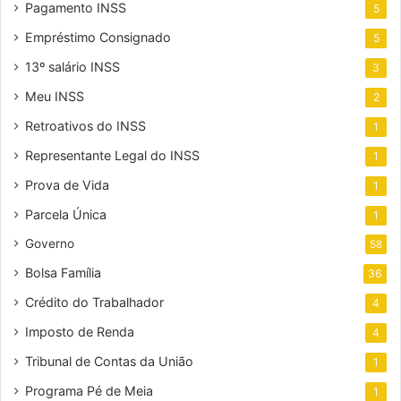
Pagamento INSS
5
Empréstimo Consignado
5
13º salário INSS
3
Meu INSS
2
Retroativos do INSS
1
Representante Legal do INSS
1
Prova de Vida
1
Parcela Única
1
Governo
58
Bolsa Família
36
Crédito do Trabalhador
4
Imposto de Renda
4
Tribunal de Contas da União
1
Programa Pé de Meia
1