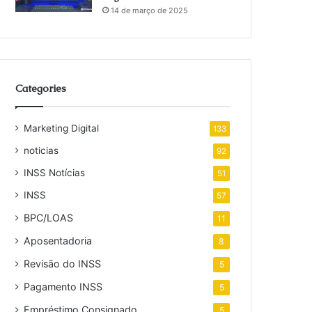
14 de março de 2025
Categories
Marketing Digital
133
noticias
92
INSS Notícias
51
INSS
57
BPC/LOAS
11
Aposentadoria
8
Revisão do INSS
5
Pagamento INSS
5
Empréstimo Consignado
5