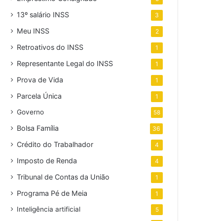
13º salário INSS
3
Meu INSS
2
Retroativos do INSS
1
Representante Legal do INSS
1
Prova de Vida
1
Parcela Única
1
Governo
58
Bolsa Família
36
Crédito do Trabalhador
4
Imposto de Renda
4
Tribunal de Contas da União
1
Programa Pé de Meia
1
Inteligência artificial
5