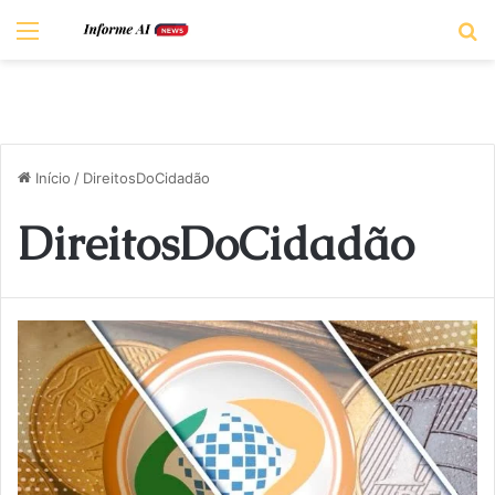
Menu
P
Início
/
DireitosDoCidadão
DireitosDoCidadão