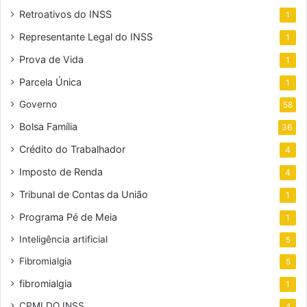
Retroativos do INSS
1
Representante Legal do INSS
1
Prova de Vida
1
Parcela Única
1
Governo
58
Bolsa Família
36
Crédito do Trabalhador
4
Imposto de Renda
4
Tribunal de Contas da União
1
Programa Pé de Meia
1
Inteligência artificial
5
Fibromialgia
5
fibromialgia
1
CPMI DO INSS
4