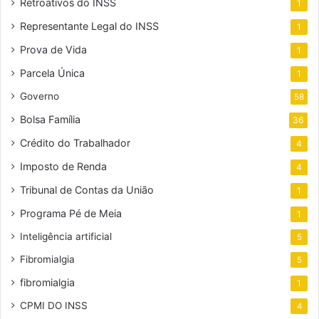
Retroativos do INSS
1
Representante Legal do INSS
1
Prova de Vida
1
Parcela Única
1
Governo
58
Bolsa Família
36
Crédito do Trabalhador
4
Imposto de Renda
4
Tribunal de Contas da União
1
Programa Pé de Meia
1
Inteligência artificial
5
Fibromialgia
5
fibromialgia
1
CPMI DO INSS
4