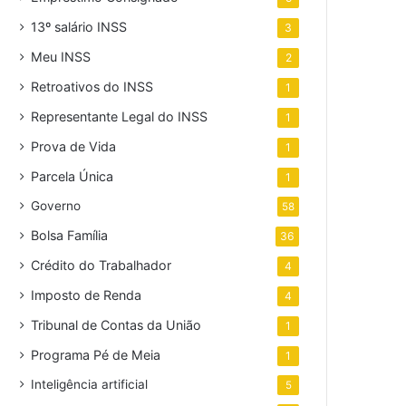
13º salário INSS
3
Meu INSS
2
Retroativos do INSS
1
Representante Legal do INSS
1
Prova de Vida
1
Parcela Única
1
Governo
58
Bolsa Família
36
Crédito do Trabalhador
4
Imposto de Renda
4
Tribunal de Contas da União
1
Programa Pé de Meia
1
Inteligência artificial
5