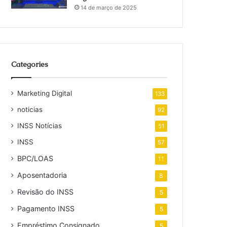
14 de março de 2025
Categories
Marketing Digital
133
noticias
92
INSS Notícias
51
INSS
57
BPC/LOAS
11
Aposentadoria
8
Revisão do INSS
5
Pagamento INSS
5
Empréstimo Consignado
5