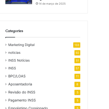
14 de março de 2025
Categories
Marketing Digital
133
noticias
92
INSS Notícias
51
INSS
57
BPC/LOAS
11
Aposentadoria
8
Revisão do INSS
5
Pagamento INSS
5
Empréstimo Consignado
5