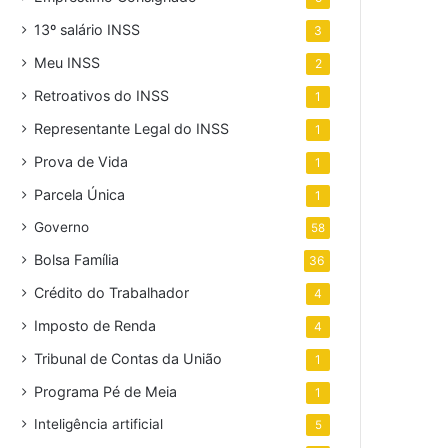
13º salário INSS
3
Meu INSS
2
Retroativos do INSS
1
Representante Legal do INSS
1
Prova de Vida
1
Parcela Única
1
Governo
58
Bolsa Família
36
Crédito do Trabalhador
4
Imposto de Renda
4
Tribunal de Contas da União
1
Programa Pé de Meia
1
Inteligência artificial
5