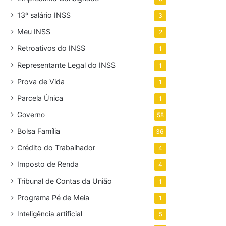
13º salário INSS
3
Meu INSS
2
Retroativos do INSS
1
Representante Legal do INSS
1
Prova de Vida
1
Parcela Única
1
Governo
58
Bolsa Família
36
Crédito do Trabalhador
4
Imposto de Renda
4
Tribunal de Contas da União
1
Programa Pé de Meia
1
Inteligência artificial
5