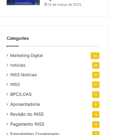
14 de março de 2025
Categories
Marketing Digital
133
noticias
92
INSS Notícias
51
INSS
57
BPC/LOAS
11
Aposentadoria
8
Revisão do INSS
5
Pagamento INSS
5
Empréstimo Consignado
5