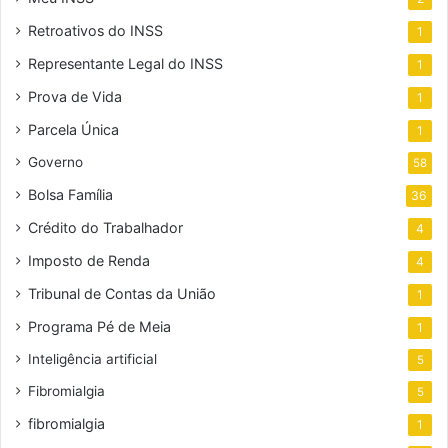
Retroativos do INSS
1
Representante Legal do INSS
1
Prova de Vida
1
Parcela Única
1
Governo
58
Bolsa Família
36
Crédito do Trabalhador
4
Imposto de Renda
4
Tribunal de Contas da União
1
Programa Pé de Meia
1
Inteligência artificial
5
Fibromialgia
5
fibromialgia
1